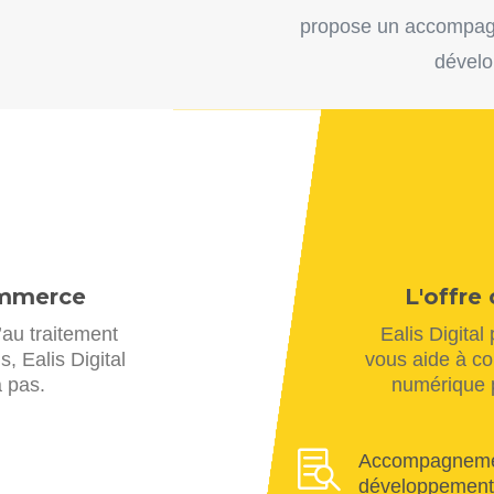
propose un accompagn
dévelo
ommerce
L'offre 
’au traitement
Ealis Digital
, Ealis Digital
vous aide à con
 pas.
numérique p

Accompagnement
développemen