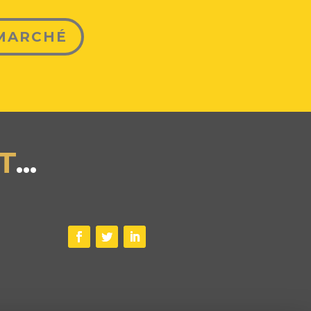
 MARCHÉ
T
...