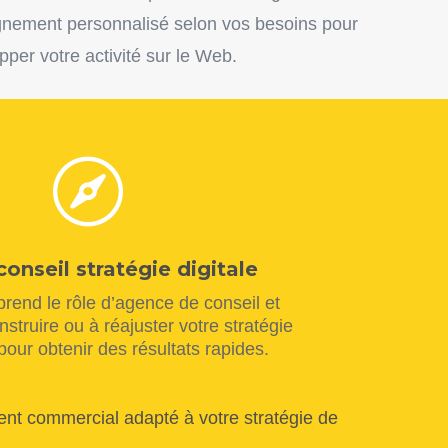
ement personnalisé selon vos besoins pour
pper votre activité sur le Web.

conseil stratégie digitale
 prend le rôle d’agence de conseil et
struire ou à réajuster votre stratégie
our obtenir des résultats rapides.
 commercial adapté à votre stratégie de
t