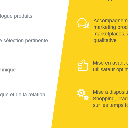
alogue produits
w
Accompagnement
marketing produ
marketplaces, à
qualitative
e sélection pertinente

Mise en avant 
utilisateur opti
chnique

Mise à disposit
ue et de la relation
Shopping, Trade
sur les temps f